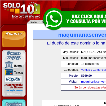
maquinariasenve
El dueño de este dominio lo ha
Mayusculas:
MAQUINARIASEN
Minusculas:
maquinariasenven
Longitud:
18 caracteres
Categorias:
Ventas y Comercial
Precio:
$999.00
Visitar!
maquinariasenve
Serán consideradas ofer
R