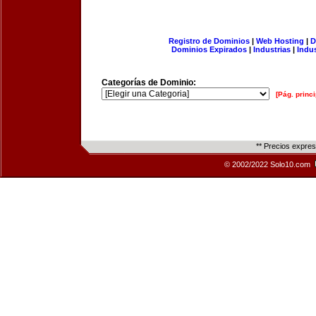
Registro de Dominios
|
Web Hosting
|
D
Dominios Expirados
|
Industrias
|
Indu
Categorías de Dominio:
[Pág. princi
** Precios expre
© 2002/2022 Solo10.com