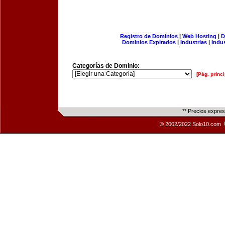
Registro de Dominios
|
Web Hosting
|
D
Dominios Expirados
|
Industrias
|
Indu
Categorías de Dominio:
[Pág. princi
** Precios expre
© 2002/2022 Solo10.com