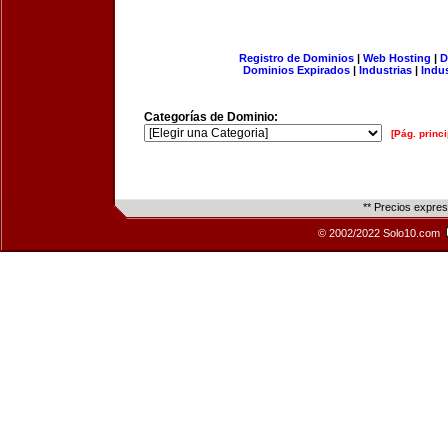
Registro de Dominios
|
Web Hosting
|
D
Dominios Expirados
|
Industrias
|
Indu
Categorías de Dominio:
[Pág. princi
** Precios expre
© 2002/2022 Solo10.com