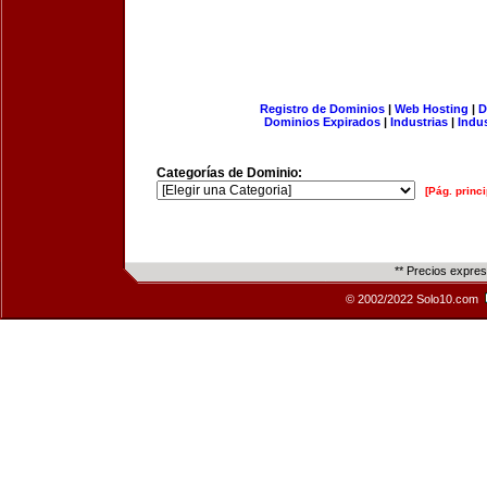
Registro de Dominios
|
Web Hosting
|
D
Dominios Expirados
|
Industrias
|
Indu
Categorías de Dominio:
[Pág. princi
** Precios expre
© 2002/2022 Solo10.com