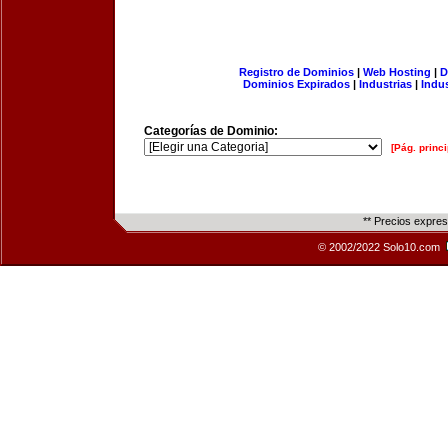
Registro de Dominios
|
Web Hosting
|
D
Dominios Expirados
|
Industrias
|
Indu
Categorías de Dominio:
[Pág. princi
** Precios expre
© 2002/2022 Solo10.com