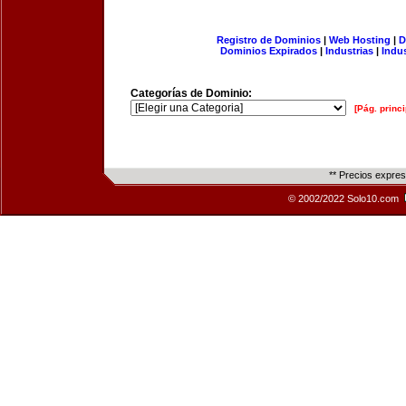
Registro de Dominios
|
Web Hosting
|
D
Dominios Expirados
|
Industrias
|
Indu
Categorías de Dominio:
[Pág. princi
** Precios expre
© 2002/2022 Solo10.com