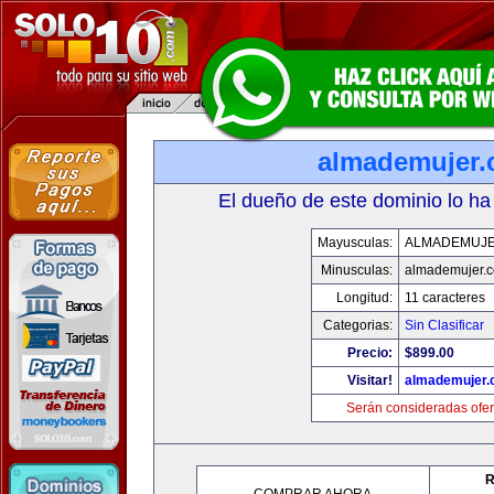
almademujer
El dueño de este dominio lo ha
Mayusculas:
ALMADEMUJ
Minusculas:
almademujer.
Longitud:
11 caracteres
Categorias:
Sin Clasificar
Precio:
$899.00
Visitar!
almademujer
Serán consideradas ofer
R