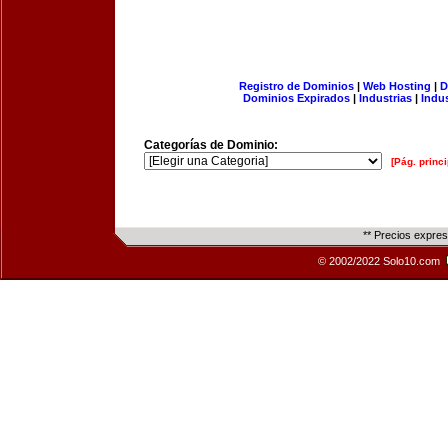
Registro de Dominios
|
Web Hosting
|
D
Dominios Expirados
|
Industrias
|
Indu
Categorías de Dominio:
[Pág. princi
** Precios expre
© 2002/2022 Solo10.com