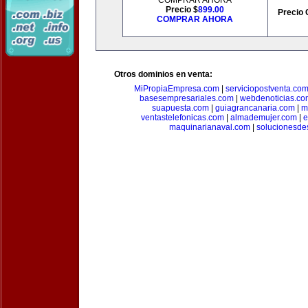
COMPRAR AHORA
Precio $
899.00
Precio 
COMPRAR AHORA
Otros dominios en venta:
MiPropiaEmpresa.com
|
serviciopostventa.co
basesempresariales.com
|
webdenoticias.co
suapuesta.com
|
guiagrancanaria.com
|
m
ventastelefonicas.com
|
almademujer.com
|
e
maquinarianaval.com
|
solucionesde