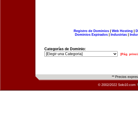
Registro de Dominios
|
Web Hosting
|
D
Dominios Expirados
|
Industrias
|
Indu
Categorías de Dominio:
[Pág. princi
** Precios expre
© 2002/2022 Solo10.com