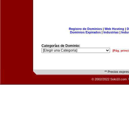
Registro de Dominios
|
Web Hosting
|
D
Dominios Expirados
|
Industrias
|
Indu
Categorías de Dominio:
[Pág. princi
** Precios expre
© 2002/2022 Solo10.com