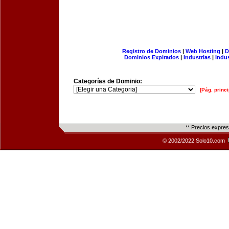
Registro de Dominios
|
Web Hosting
|
D
Dominios Expirados
|
Industrias
|
Indu
Categorías de Dominio:
[Pág. princi
** Precios expre
© 2002/2022 Solo10.com