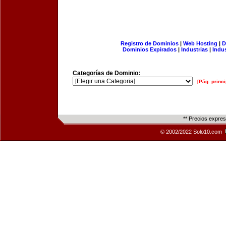
Registro de Dominios
|
Web Hosting
|
D
Dominios Expirados
|
Industrias
|
Indu
Categorías de Dominio:
[Pág. princi
** Precios expre
© 2002/2022 Solo10.com