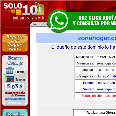
zonahogar.
El dueño de este dominio lo ha
Mayusculas:
ZONAHOGAR
Minusculas:
zonahogar.c
Longitud:
9 caracteres
Categorias:
Hogar
,
Portal
Precio:
Realizar una 
Visitar!
zonahogar.c
Serán consideradas ofer
Realizar una Oferta