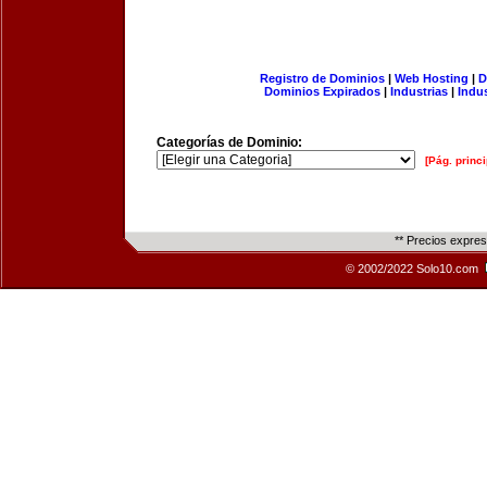
Registro de Dominios
|
Web Hosting
|
D
Dominios Expirados
|
Industrias
|
Indu
Categorías de Dominio:
[Pág. princi
** Precios expre
© 2002/2022 Solo10.com