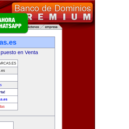
as.es
 puesto en Venta
ARCAS.ES
.es
s
rta!
as.es
tas