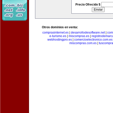
Precio Ofrecido $
Otros dominios en venta:
comprasinternet.es
|
desarrollodesoftware.net
|
com
e-turismo.es
|
miscompras.es
|
registrodemarc
webhostingpro.es
|
comercioelectronico.com.es
miscompras.com.es
|
tuscompra