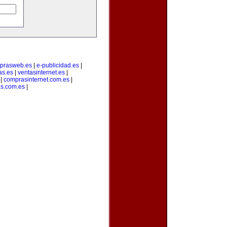
prasweb.es
|
e-publicidad.es
|
as.es
|
ventasinternet.es
|
|
comprasinternet.com.es
|
s.com.es
|