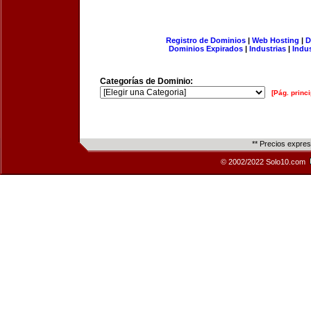
Registro de Dominios
|
Web Hosting
|
D
Dominios Expirados
|
Industrias
|
Indu
Categorías de Dominio:
[Pág. princi
** Precios expre
© 2002/2022 Solo10.com