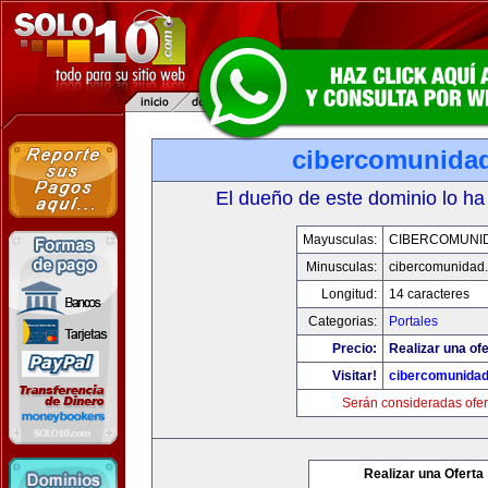
cibercomunida
El dueño de este dominio lo ha
Mayusculas:
CIBERCOMUNI
Minusculas:
cibercomunidad
Longitud:
14 caracteres
Categorias:
Portales
Precio:
Realizar una ofe
Visitar!
cibercomunida
Serán consideradas ofer
Realizar una Oferta