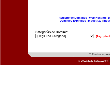
Registro de Dominios
|
Web Hosting
|
D
Dominios Expirados
|
Industrias
|
Indu
Categorías de Dominio:
[Pág. princi
** Precios expre
© 2002/2022 Solo10.com