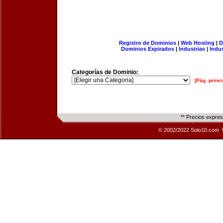
Registro de Dominios
|
Web Hosting
|
D
Dominios Expirados
|
Industrias
|
Indu
Categorías de Dominio:
[Pág. princi
** Precios expre
© 2002/2022 Solo10.com