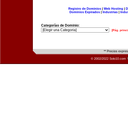
Registro de Dominios
|
Web Hosting
|
D
Dominios Expirados
|
Industrias
|
Indu
Categorías de Dominio:
[Pág. princi
** Precios expre
© 2002/2022 Solo10.com