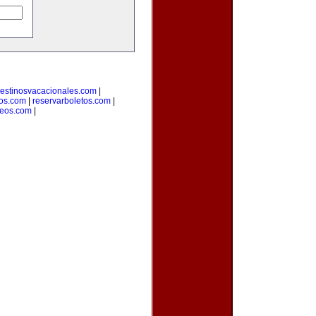
estinosvacacionales.com
|
ros.com
|
reservarboletos.com
|
leos.com
|