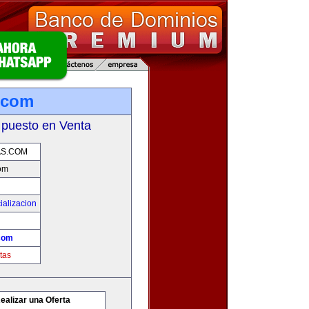
.com
 puesto en Venta
AS.COM
om
ializacion
com
tas
ealizar una Oferta