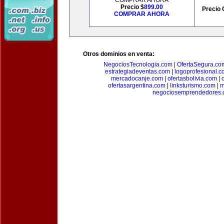
COMPRAR AHORA
Precio $
899.00
Precio 
COMPRAR AHORA
Otros dominios en venta:
NegociosTecnologia.com
|
OfertaSegura.co
estrategiadeventas.com
|
logoprofesional.c
mercadocanje.com
|
ofertasbolivia.com
|
ofertasargentina.com
|
linksturismo.com
|
m
negociosemprendedores.