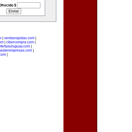
Ofrecido $
m
|
ventasrapidas.com
|
om
|
cibercompra.com
|
ofertasuruguay.com
|
asterempresas.com
|
com
|