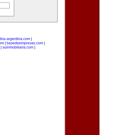
tria-argentina.com
|
com
|
basedeempresas.com
|
|
suinmobiliaria.com
|