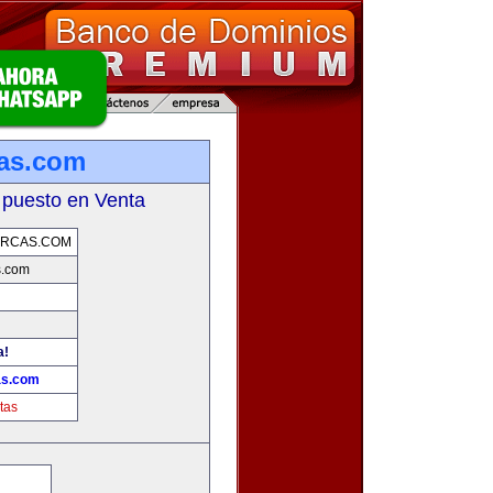
as.com
 puesto en Venta
RCAS.COM
s.com
a!
as.com
tas