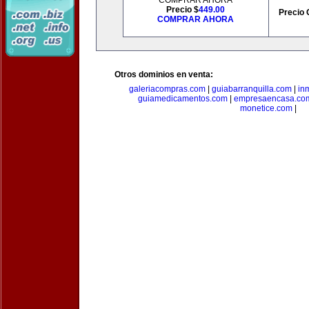
COMPRAR AHORA
Precio $
449.00
Precio 
COMPRAR AHORA
Otros dominios en venta:
galeriacompras.com
|
guiabarranquilla.com
|
in
guiamedicamentos.com
|
empresaencasa.co
monetice.com
|