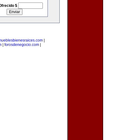
Ofrecido $
mueblesbienesraices.com
|
m
|
forosdenegocio.com
|