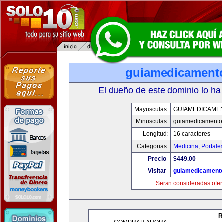
guiamedicament
El dueño de este dominio lo ha
Mayusculas:
GUIAMEDICAME
Minusculas:
guiamedicamento
Longitud:
16 caracteres
Categorias:
Medicina
,
Portale
Precio:
$449.00
Visitar!
guiamedicament
Serán consideradas ofer
R