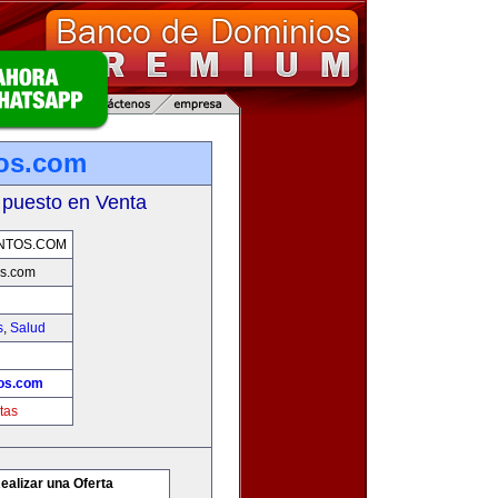
os.com
 puesto en Venta
NTOS.COM
s.com
s
,
Salud
os.com
tas
ealizar una Oferta