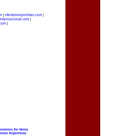
om
|
ofertasmayoristas.com
|
internacional.com
|
.com
|
ominios En Venta
strias Argentinas