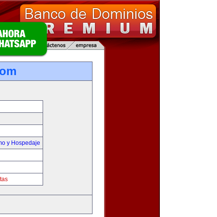
com
smo y Hospedaje
tas