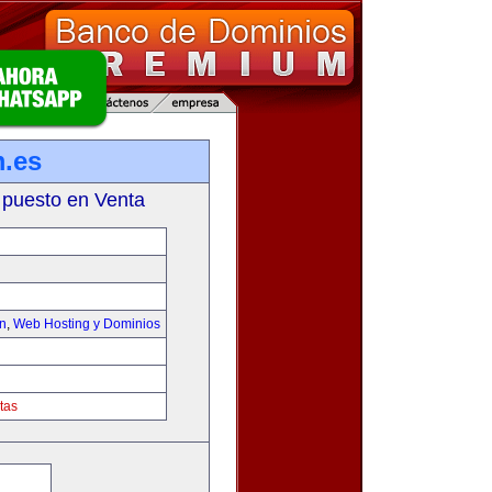
.es
 puesto en Venta
on
,
Web Hosting y Dominios
tas