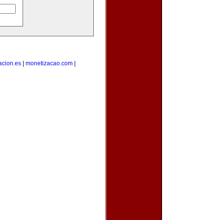
acion.es
|
monetizacao.com
|