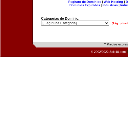
Registro de Dominios
|
Web Hosting
|
D
Dominios Expirados
|
Industrias
|
Indu
Categorías de Dominio:
[Pág. princi
** Precios expre
© 2002/2022 Solo10.com