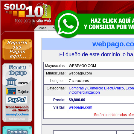
webpago.c
El dueño de este dominio lo ha
Mayusculas:
WEBPAGO.COM
Minusculas:
webpago.com
Longitud:
7 caracteres
Categorias:
Compras y Comercio ElectrÃ³nico
,
Econ
y Comercializacion
Precio:
$9,800.00
Visitar!
webpago.com
Serán consideradas ofer