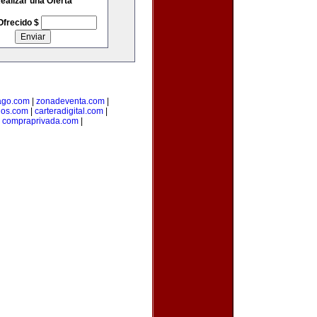
ealizar una Oferta
Ofrecido $
go.com
|
zonadeventa.com
|
dos.com
|
carteradigital.com
|
|
compraprivada.com
|