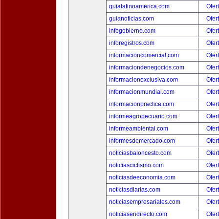
guialatinoamerica.com
Ofer
guianoticias.com
Ofer
infogobierno.com
Ofer
inforegistros.com
Ofer
informacioncomercial.com
Ofer
informaciondenegocios.com
Ofer
informacionexclusiva.com
Ofer
informacionmundial.com
Ofer
informacionpractica.com
Ofer
informeagropecuario.com
Ofer
informeambiental.com
Ofer
informesdemercado.com
Ofer
noticiasbaloncesto.com
Ofer
noticiasciclismo.com
Ofer
noticiasdeeconomia.com
Ofer
noticiasdiarias.com
Ofer
noticiasempresariales.com
Ofer
noticiasendirecto.com
Ofer