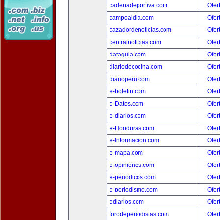
cadenadeportiva.com
Ofer
campoaldia.com
Ofer
cazadordenoticias.com
Ofer
centralnoticias.com
Ofer
dataguia.com
Ofer
diariodecocina.com
Ofer
diarioperu.com
Ofer
e-boletin.com
Ofer
e-Datos.com
Ofer
e-diarios.com
Ofer
e-Honduras.com
Ofer
e-Informacion.com
Ofer
e-mapa.com
Ofer
e-opiniones.com
Ofer
e-periodicos.com
Ofer
e-periodismo.com
Ofer
ediarios.com
Ofer
forodeperiodistas.com
Ofer