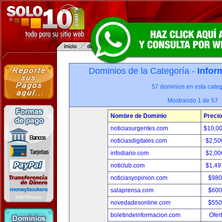
Dominios de la Categoría -
Infor
57 dominios en esta categ
Mostrando 1 de 57
Nombre de Dominio
Precio
noticiasurgentes.com
$10,0
noticiasdigitales.com
$2,50
infodiario.com
$2,00
noticlub.com
$1,49
noticiasyopinion.com
$980
salaprensa.com
$600
novedadesonline.com
$550
boletindeinformacion.com
Ofer