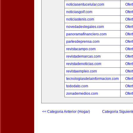
noticiasentucelular.com
Ofer
noticiasgolf.com
Ofer
noticiastenis.com
Ofer
novedadeslegales.com
Ofer
panoramafinanciero.com
Ofer
partesdeprensa.com
Ofer
revistacampo.com
Ofer
revistademarcas.com
Ofer
revistadenoticias.com
Ofer
revistaempleo.com
Ofer
tecnologiasdelainformacion.com
Ofer
tododato.com
Ofer
zonademedios.com
Ofer
<< Categoria Anterior (Hogar)
Categoria Siguient